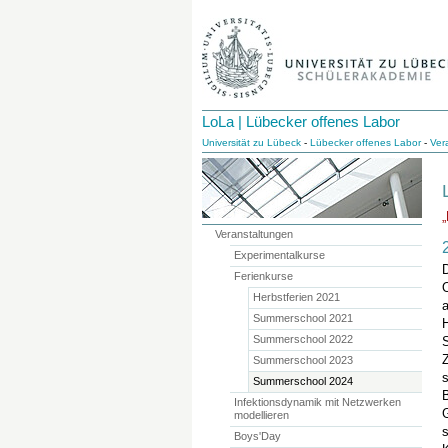
LoLa | Lübecker offenes Labor
Universität zu Lübeck
-
Lübecker offenes Labor
-
Ver
„
Veranstaltungen
Experimentalkurse
Ferienkurse
Herbstferien 2021
Summerschool 2021
H
Summerschool 2022
S
Summerschool 2023
s
Summerschool 2024
Infektionsdynamik mit Netzwerken
G
modellieren
s
Boys'Day