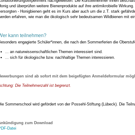
Konditionierungsexperiment nachgewiesen. Die Kursteilnehmer*innen beschäft
onig und überprüfen weitere Bienenprodukte auf ihre antimikrobielle Wirkung
ersorgten - Honigbienen geht es im Kurs aber auch um die z.T. stark gefähr
werden erfahren, wie man die ökologisch sehr bedeutsamen Wildbienen mit 
Wer kann teilnehmen?
Besonders engagierte Schüler*innen, die nach den Sommerferien die Oberstufe
... an naturwissenschaftlichen Themen interessiert sind.
... sich für ökologische bzw. nachhaltige Themen interessieren.
Bewerbungen sind ab sofort mit dem beigefügten Anmeldeformular mögl
chtung: Die Teilnehmerzahl ist begrenzt.
ie Sommerschool wird gefördert von der Possehl-Stiftung (Lübeck). Die Teiln
Ankündigung zum Download
PDF-Datei