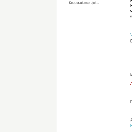
Kooperationsprojekte
H
v
A
D