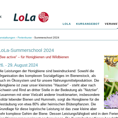
LOLA
KURSANGEBOT
VERANS
anstaltungen
-
Ferienkurse
- Summerschool 2024
LoLa-Summerschool 2024
Bee active“ – für Honigbienen und Wildbienen
26. - 29. August 2024
Die Leistungen der Honigbiene sind beeindruckend: Sowohl die
Organisation des komplexen Sozialgefüges im Bienenstock, als
auch im Ökosystem und für unsere Nahrungsmittelproduktion. Die
onigbiene ist zwar unser kleinstes "Haustier" - steht aber nach
chwein und Rind an dritter Stelle in der Bedeutung als "Nutztier".
Zusammen mit einer Vielzahl anderer Insektenarten, insbesondere
olitär lebender Bienen und Hummeln, sorgt die Honigbiene für die
Bestäubung von etwa 80% aller heimischen Blütenpflanzen. Die
rundlage für diese logistische Leistung ist das zwar kleine aber
ehr komplexe Gehirn der Biene. Dessen Leistungsfähigkeit wird in dem Ferie