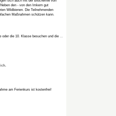
igen sich auch mit der Biochemie von
. Neben den - von den Imkern gut
deten Wildbienen. Die Teilnehmenden
einfachen Maßnahmen schützen kann.
 oder die 10. Klasse besuchen und die ...
ich.
ahme am Ferienkurs ist kostenfrei!